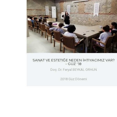
SANAT VE ESTETIĞE NEDEN İHTIYACIMIZ VAR?
- GÜZ '18
Doç. Dr. Feryal BEYKAL ORHUN
2018 Güz Dönemi