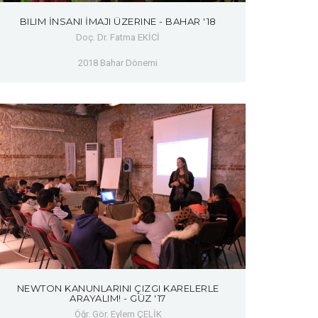
BILIM İNSANI İMAJI ÜZERINE - BAHAR '18
Doç. Dr. Fatma EKİCİ
2018 Bahar Dönemi
NEWTON KANUNLARINI ÇIZGI KARELERLE
ARAYALIM! - GÜZ '17
Öğr. Gör. Eylem ÇELİK