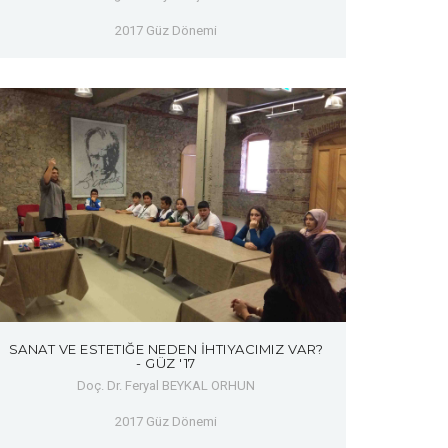
2017 Güz Dönemi
SANAT VE ESTETIĞE NEDEN İHTIYACIMIZ VAR?
- GÜZ '17
Doç. Dr. Feryal BEYKAL ORHUN
2017 Güz Dönemi