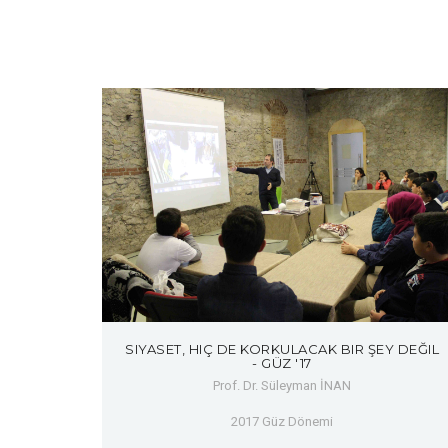
SIYASET, HIÇ DE KORKULACAK BIR ŞEY DEĞIL
- GÜZ '17
Prof. Dr. Süleyman İNAN
2017 Güz Dönemi