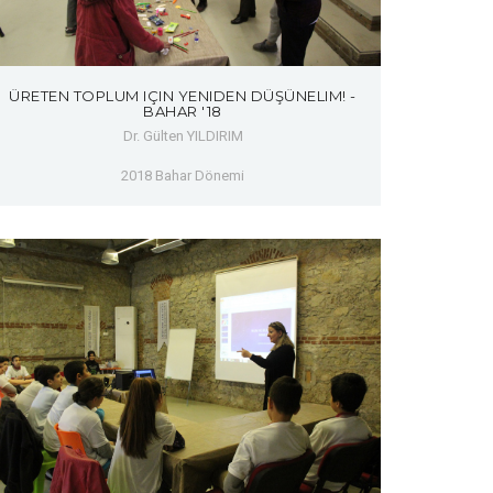
ÜRETEN TOPLUM IÇIN YENIDEN DÜŞÜNELIM! -
BAHAR '18
Dr. Gülten YILDIRIM
2018 Bahar Dönemi