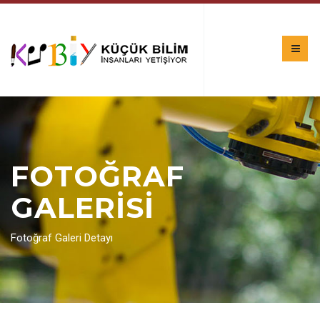
FOTOĞRAF
GALERİSİ
Fotoğraf Galeri Detayı