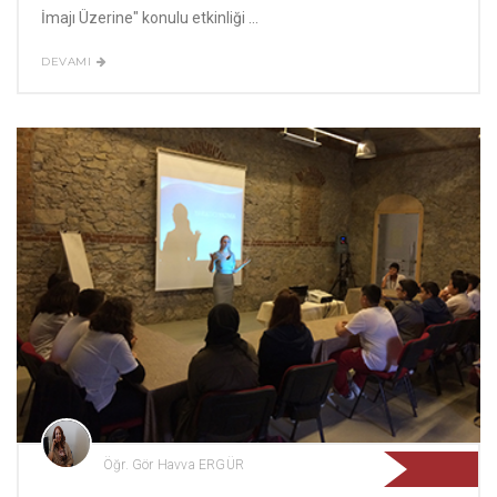
İmajı Üzerine" konulu etkinliği ...
DEVAMI
Öğr. Gör Havva ERGÜR