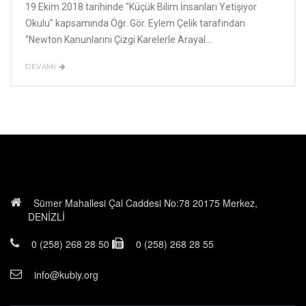
19 Ekim 2018 tarihinde "Küçük Bilim İnsanları Yetişiyor
Okulu" kapsamında Öğr. Gör. Eylem Çelik tarafından
"Newton Kanunlarını Çizgi Karelerle Arayal...
DEVAMI
Sümer Mahallesi Çal Caddesi No:78 20175 Merkez,
DENİZLİ
0 (258) 268 28 50
0 (258) 268 28 55
info@kubiy.org