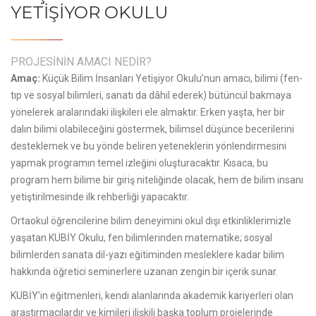
YETİŞİYOR OKULU
PROJESİNİN AMACI NEDİR?
Amaç:
Küçük Bilim İnsanları Yetişiyor Okulu’nun amacı, bilimi (fen-
tıp ve sosyal bilimleri, sanatı da dâhil ederek) bütüncül bakmaya
yönelerek aralarındaki ilişkileri ele almaktır. Erken yaşta, her bir
dalın bilimi olabileceğini göstermek, bilimsel düşünce becerilerini
desteklemek ve bu yönde beliren yeteneklerin yönlendirmesini
yapmak programın temel izleğini oluşturacaktır. Kısaca, bu
program hem bilime bir giriş niteliğinde olacak, hem de bilim insanı
yetiştirilmesinde ilk rehberliği yapacaktır.
Ortaokul öğrencilerine bilim deneyimini okul dışı etkinliklerimizle
yaşatan KUBİY Okulu, fen bilimlerinden matematike; sosyal
bilimlerden sanata dil-yazı eğitiminden mesleklere kadar bilim
hakkında öğretici seminerlere uzanan zengin bir içerik sunar.
KUBİY’in eğitmenleri, kendi alanlarında akademik kariyerleri olan
araştırmacılardır ve kimileri ilişkili başka toplum projelerinde