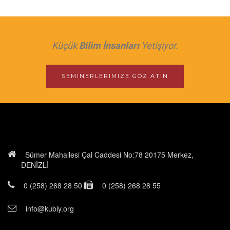
Küçük
Bilim İnsanları
Yetişiyor.
SEMINERLERIMIZE GÖZ ATIN
Sümer Mahallesi Çal Caddesi No:78 20175 Merkez,
DENİZLİ
0 (258) 268 28 50
0 (258) 268 28 55
info@kubiy.org