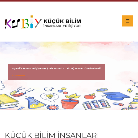
Küçük Bilim İnsanları Yetişiyor Okulu (KUBİY PROJESİ - TUBİTAK) Katılımcı Listesi Belirlendi.
Sonuçlar İçin Tıklayın
KÜÇÜK BİLİM İNSANLARI