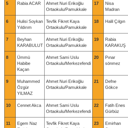
5
Rabia ACAR
Ahmet Nuri Erikoğlu
17
Nisa
Ortaokulu/Pamukkale
Madran
6
Hulisi Soykan
Tevfik Fikret Kaya
18
Halil Çılgın
Yıldırım
Ortaokulu/Pamukkale
7
Beyhan
Ahmet Nuri Erikoğlu
19
Rabia
KARABULUT
Ortaokulu/Pamukkale
KARAKUŞ
8
Ümmü
Ahmet Sami Uslu
20
Pınar
Habibe
Ortaokulu/Merkezefendi
sönmez
Kaçan
9
Muhammed
Ahmet Nuri Erikoğlu
21
Defne
Özgür
Ortaokulu/Pamukkale
Gökce
YILMAZ
10
Cennet Akca
Ahmet Sami Uslu
22
Fatih Enes
Ortaokulu/Merkezefendi
Gürbüz
11
Egem Naz
Tevfik Fikret Kaya
23
Emirhan