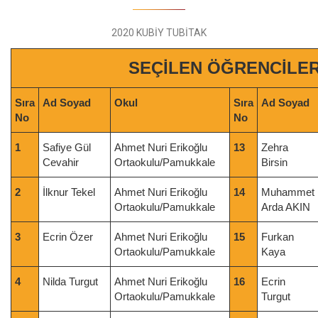
2020 KUBİY TUBİTAK
SEÇİLEN ÖĞRENCİLE
Sıra
Ad Soyad
Okul
Sıra
Ad Soyad
No
No
1
Safiye Gül
Ahmet Nuri Erikoğlu
13
Zehra
Cevahir
Ortaokulu/Pamukkale
Birsin
2
İlknur Tekel
Ahmet Nuri Erikoğlu
14
Muhammet
Ortaokulu/Pamukkale
Arda AKIN
3
Ecrin Özer
Ahmet Nuri Erikoğlu
15
Furkan
Ortaokulu/Pamukkale
Kaya
4
Nilda Turgut
Ahmet Nuri Erikoğlu
16
Ecrin
Ortaokulu/Pamukkale
Turgut