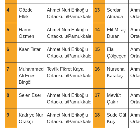
4
Gözde
Ahmet Nuri Erikoğlu
13
Serdar
Ahme
Ellek
Ortaokulu/Pamukkale
Atmaca
Orta
5
Harun
Ahmet Nuri Erikoğlu
14
Elif Miraç
Ahme
Özmen
Ortaokulu/Pamukkale
Duran
Orta
6
Kaan Tatar
Ahmet Nuri Erikoğlu
15
Ela
Ahme
Ortaokulu/Pamukkale
Çölgeçen
Orta
7
Muhammed
Tevfik Fikret Kaya
16
Nursena
Ahme
Ali Enes
Ortaokulu/Pamukkale
Karataş
Orta
Bingöl
8
Selen Eser
Ahmet Nuri Erikoğlu
17
Mevlüt
Ahme
Ortaokulu/Pamukkale
Çakır
Orta
9
Kadriye Nur
Ahmet Nuri Erikoğlu
18
Sude Gül
Ahme
Orakçı
Ortaokulu/Pamukkale
Kuş
Orta