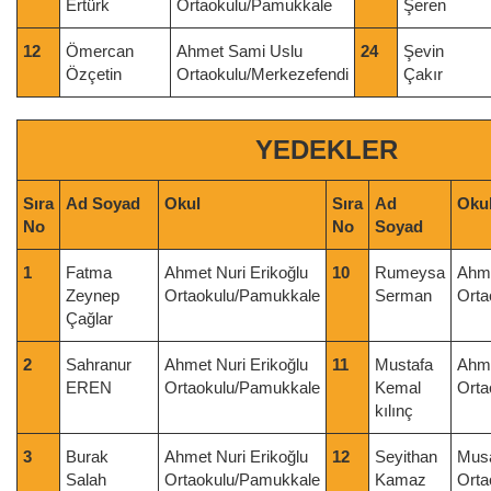
Ertürk
Ortaokulu/Pamukkale
Şeren
12
Ömercan
Ahmet Sami Uslu
24
Şevin
Özçetin
Ortaokulu/Merkezefendi
Çakır
YEDEKLER
Sıra
Ad Soyad
Okul
Sıra
Ad
Oku
No
No
Soyad
1
Fatma
Ahmet Nuri Erikoğlu
10
Rumeysa
Ahme
Zeynep
Ortaokulu/Pamukkale
Serman
Orta
Çağlar
2
Sahranur
Ahmet Nuri Erikoğlu
11
Mustafa
Ahme
EREN
Ortaokulu/Pamukkale
Kemal
Orta
kılınç
3
Burak
Ahmet Nuri Erikoğlu
12
Seyithan
Musa
Salah
Ortaokulu/Pamukkale
Kamaz
Orta