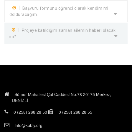
Başvuru formunu öğrenci olarak kendim mi
dolduracağım.
Projeye katıldığım zaman ailemin haberi olacak
mı?
Sümer Mahallesi Çal Caddesi No:78 20175 Merkez,
DENİZLİ
0 (258) 268 28 50
0 (258) 268 28 55
info@kubiy.org