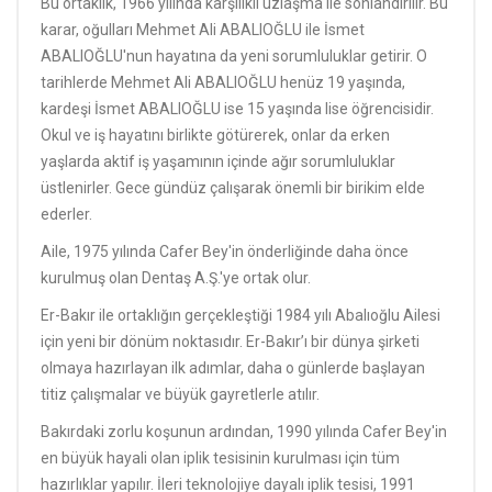
Bu ortaklık, 1966 yılında karşılıklı uzlaşma ile sonlandırılır. Bu
karar, oğulları Mehmet Ali ABALIOĞLU ile İsmet
ABALIOĞLU'nun hayatına da yeni sorumluluklar getirir. O
tarihlerde Mehmet Ali ABALIOĞLU henüz 19 yaşında,
kardeşi İsmet ABALIOĞLU ise 15 yaşında lise öğrencisidir.
Okul ve iş hayatını birlikte götürerek, onlar da erken
yaşlarda aktif iş yaşamının içinde ağır sorumluluklar
üstlenirler. Gece gündüz çalışarak önemli bir birikim elde
ederler.
Aile, 1975 yılında Cafer Bey'in önderliğinde daha önce
kurulmuş olan Dentaş A.Ş.'ye ortak olur.
Er-Bakır ile ortaklığın gerçekleştiği 1984 yılı Abalıoğlu Ailesi
için yeni bir dönüm noktasıdır. Er-Bakır’ı bir dünya şirketi
olmaya hazırlayan ilk adımlar, daha o günlerde başlayan
titiz çalışmalar ve büyük gayretlerle atılır.
Bakırdaki zorlu koşunun ardından, 1990 yılında Cafer Bey'in
en büyük hayali olan iplik tesisinin kurulması için tüm
hazırlıklar yapılır. İleri teknolojiye dayalı iplik tesisi, 1991