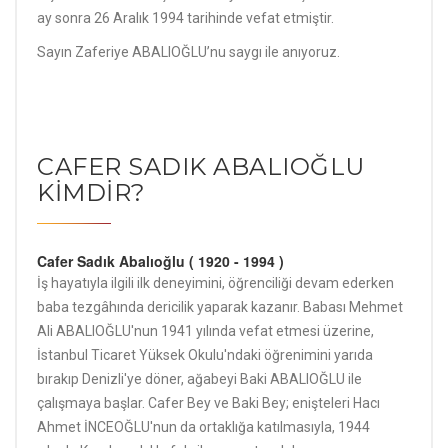
ay sonra 26 Aralık 1994 tarihinde vefat etmiştir.
Sayın Zaferiye ABALIOĞLU’nu saygı ile anıyoruz.
CAFER SADIK ABALIOĞLU
KİMDİR?
Cafer Sadık Abalıoğlu ( 1920 - 1994 )
İş hayatıyla ilgili ilk deneyimini, öğrenciliği devam ederken
baba tezgâhında dericilik yaparak kazanır. Babası Mehmet
Ali ABALIOĞLU'nun 1941 yılında vefat etmesi üzerine,
İstanbul Ticaret Yüksek Okulu'ndaki öğrenimini yarıda
bırakıp Denizli'ye döner, ağabeyi Baki ABALIOĞLU ile
çalışmaya başlar. Cafer Bey ve Baki Bey; enişteleri Hacı
Ahmet İNCEOĞLU'nun da ortaklığa katılmasıyla, 1944