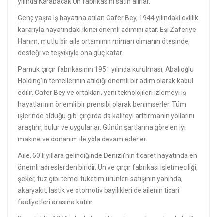
yılında Karabacak Un fabrikasını satın alırlar.
Genç yaşta iş hayatına atılan Cafer Bey, 1944 yılındaki evlilik
kararıyla hayatındaki ikinci önemli adımını atar. Eşi Zaferiye
Hanım, mutlu bir aile ortamının mimarı olmanın ötesinde,
desteği ve teşvikiyle ona güç katar.
Pamuk çırçır fabrikasının 1951 yılında kurulması, Abalıoğlu
Holding'in temellerinin atıldığı önemli bir adım olarak kabul
edilir. Cafer Bey ve ortakları, yeni teknolojileri izlemeyi iş
hayatlarının önemli bir prensibi olarak benimserler. Tüm
işlerinde olduğu gibi çırçırda da kaliteyi arttırmanın yollarını
araştırır, bulur ve uygularlar. Günün şartlarına göre en iyi
makine ve donanım ile yola devam ederler.
Aile, 60'lı yıllara gelindiğinde Denizli'nin ticaret hayatında en
önemli adreslerden biridir. Un ve çırçır fabrikası işletmeciliği,
şeker, tuz gibi temel tüketim ürünleri satışının yanında,
akaryakıt, lastik ve otomotiv bayilikleri de ailenin ticari
faaliyetleri arasına katılır.