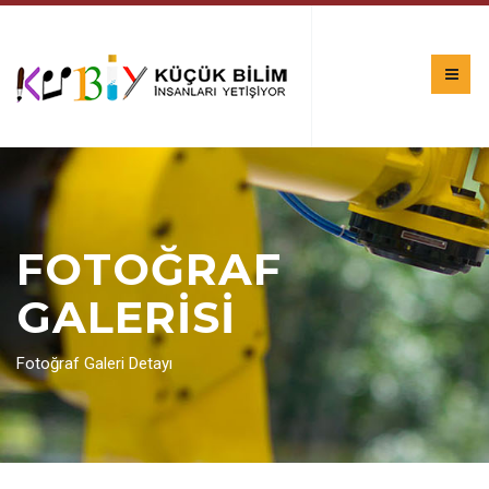
FOTOĞRAF
GALERİSİ
Fotoğraf Galeri Detayı