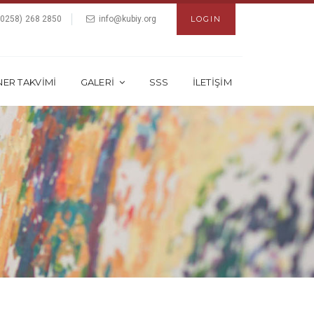
(0258) 268 2850
info@kubiy.org
LOGIN
NER TAKVİMİ
GALERİ
SSS
İLETİŞİM