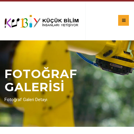
FOTOĞRAF
GALERİSİ
Fotoğraf Galeri Detayı