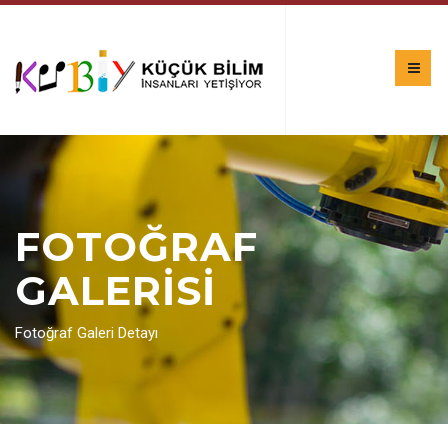
FOTOĞRAF
GALERİSİ
Fotoğraf Galeri Detayı