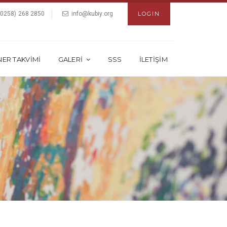
(0258) 268 2850
info@kubiy.org
LOGIN
NER TAKVİMİ
GALERİ
SSS
İLETİŞİM